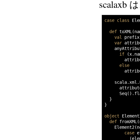
scala
case
class
 Ele
def
 toXML
(
na
val
 prefix
var
 attrib
    anyAttribu
if
(
x.
na
        attrib
else
        attrib
    scala.
xml
.
      attribut
      Seq
(
)
.
fl
}
}
object
 Element
def
 fromXML
(
    Element2
(
n
case
 e
(
ele