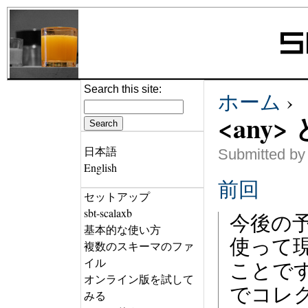
Search this site:
ホーム
›
<any> 
日本語
Submitted by
English
前回
セットアップ
sbt-scalaxb
今後の
基本的な使い方
使って
複数のスキーマのファ
イル
ことで
オンライン版を試して
でコレ
みる