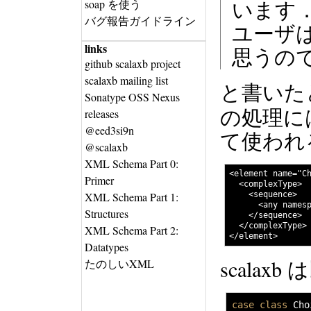
soap を使う
います
バグ報告ガイドライン
ユーザ
links
思うの
github scalaxb project
scalaxb mailing list
と書いた
Sonatype OSS Nexus
の処理には
releases
@eed3si9n
て使われ
@scalaxb
XML Schema Part 0:
<element name="Ch
Primer
  <complexType>

XML Schema Part 1:
    <sequence>

      <any namesp
Structures
    </sequence>

  </complexType>

XML Schema Part 2:
Datatypes
scala
たのしいXML
case
class
 Cho