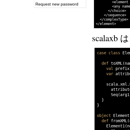
        <element 
Request new password
        <any name
      </choice>

    </sequence>

  </complexType>

scala
case
class
 Ele
def
 toXML
(
na
val
 prefix
var
 attrib
    scala.
xml
.
      attribut
      Seq
(
arg1
}
}
object
 Element
def
 fromXML
(
    Element1
(
n