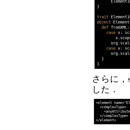
      Element1
}
trait
 Element1
object
 Element
def
 fromXML
:
case
 x
:
 sc
        x.
scop
      org.
scal
case
 x
:
 sc
      org.
scal
}
}
さらに，sc
した．
<element name="El
  <complexType>

    <anyAttribute
  </complexType>
