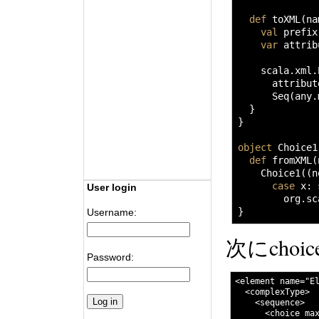
def
 toXML
(
na
val
 prefix
var
 attrib
    scala.
xml
.
      attribut
      Seq
(
any.
}
}
object
 Choice1
def
 fromXML
(
    Choice1
(
(
n
case
 x
:
 
User login
        org.
sc
}
Username:
次にcho
Password:
<element name="El
  <complexType>

    <sequence>

      <choice max