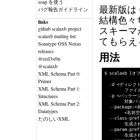
soap を使う
最新版は
バグ報告ガイドライン
結構色々
links
スキーマ
github scalaxb project
scalaxb mailing list
てもらえ
Sonatype OSS Nexus
releases
用法
@eed3si9n
@scalaxb
XML Schema Part 0:
$ scalaxb [
Primer
  -d <ディレクト
XML Schema Part 1:
        ファ
Structures
  -p <パッケージ>
        対象
XML Schema Part 2:
  --package
Datatypes
        <名
たのしいXML
  --class-pr
        生
  --param-pr
        生