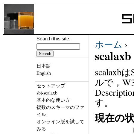
Search this site:
ホーム
›
scalaxb
日本語
scala
English
ルで，W3C X
セットアップ
Descript
sbt-scalaxb
す。
基本的な使い方
複数のスキーマのファ
現在の
イル
オンライン版を試して
みる