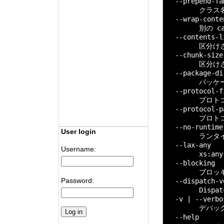
  --prepend-fam
        ク
  --wrap-cont
        別の 
  --contents-
        区
  --chunk-siz
        区分
  --package-dir
        パ
  --protocol-f
        プロトコ
  --protocol-
        プロ
  --no-runtime

User login
        ラン
  --lax-any

Username:
        xs
  --blocking

        ブロ
Password:
  --dispatch-v
        Disp
  -v | --verbos
        デバ
  --help
